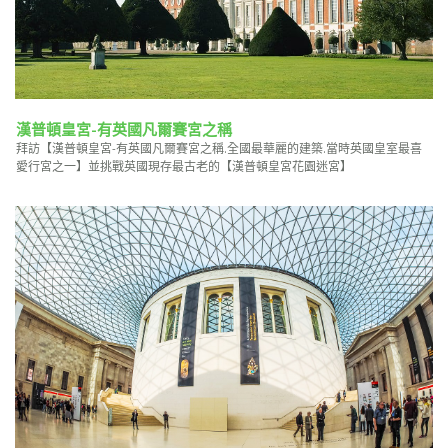
漢普頓皇宮-有英國凡爾賽宮之稱
拜訪【漢普頓皇宮-有英國凡爾賽宮之稱.全國最華麗的建築.當時英國皇室最喜
愛行宮之一】並挑戰英國現存最古老的【漢普頓皇宮花園迷宮】