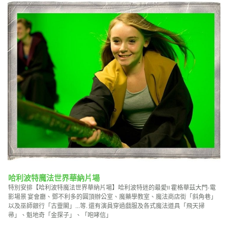
哈利波特魔法世界華納片場
特別安排【哈利波特魔法世界華納片場】哈利波特迷的最愛!! 霍格華茲大門-電
影場景 宴會廳、鄧不利多的圓頂辦公室、魔藥學教室、魔法商店街「斜角巷」
以及巫師銀行「古靈閣」...等. 還有演員穿過戲服及各式魔法道具「飛天掃
帚」、魁地奇「金探子」、「咆哮信」