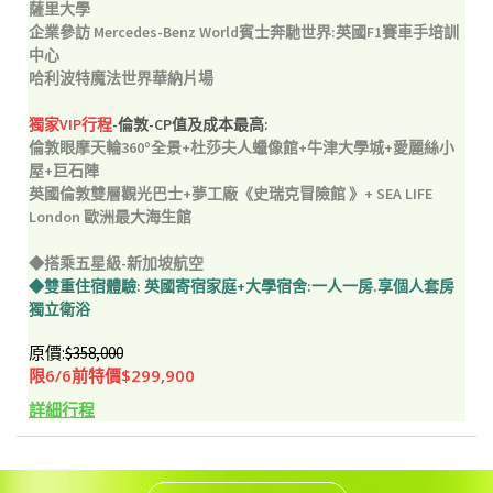
薩里大學
企業參訪 Mercedes-Benz World賓士奔馳世界:英國F1賽車手培訓
中心
哈利波特魔法世界華納片場
獨家VIP行程
-倫敦-CP值及成本最高:
倫敦眼摩天輪360º全景+杜莎夫人蠟像館+牛津大學城+愛麗絲小
屋
+巨⽯陣
英國倫敦雙層觀光巴士+夢工廠《史瑞克冒險館 》+ SEA LIFE
London 歐洲最大海生館
◆搭乘五星級-新加坡航空
◆雙重住宿體驗: 英國寄宿家庭+大學宿舍:一人一房.享個人套房
獨立衛浴
原價:
$358,000
限6/6前特價$299,900
詳細行程