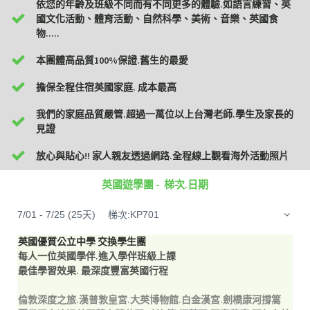
依您的年齡及班級不同而有不同更多的體驗.如語言練習、英
國文化活動、體育活動、自然科學、美術、音樂、英國食
物.....
本團體高品質100%保證.舊生的最愛
擔保全程住宿英國家庭. 成本最高
我們的家庭品質嚴管.超過一萬位以上台灣老師.學生及家長的
見證
放心與貼心!! 家人親友透過網路.全程線上觀看海外活動照片
英國遊學團 - 梯次.日期
7/01 - 7/25 (25天) 梯次:KP701
英國優質公立中學 交換學生團
每人一位英國學伴.進入學伴班級上課
最佳學習效果. 最深度豐富英國行程
倫敦深度之旅.漢普敦皇宮.大英博物館.白金漢宮.劍橋康河撐篙