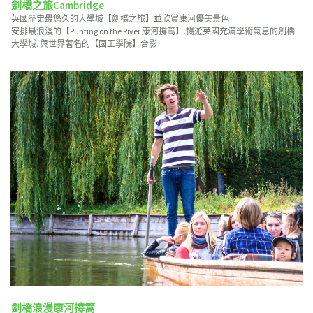
劍橋之旅Cambridge
英國歷史最悠久的大學城【劍橋之旅】並欣賞康河優美景色
安排最浪漫的【Punting on the River 康河撐篙】.暢遊英國充滿學術氣息的劍橋
大學城. 與世界著名的【國王學院】合影
劍橋浪漫康河撐篙