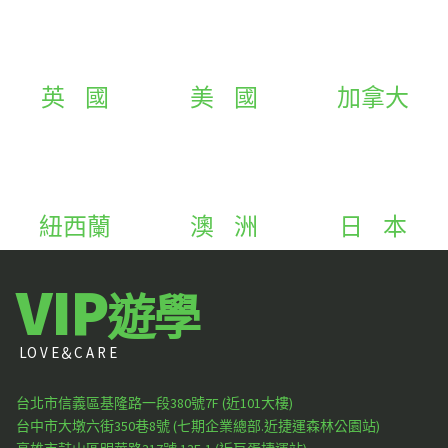
英 國
美 國
加拿大
紐西蘭
澳 洲
日 本
VIP
遊學
LO V E＆C A R E
台北市信義區基隆路一段380號7F (近101大樓)
台中市大墩六街350巷8號 (七期企業總部.近捷運森林公園站)