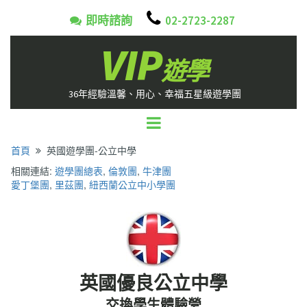

即時諮詢
02-2723-2287

VIP
遊學
36年經驗溫馨、用心、幸福五星級遊學團
首頁
英國遊學團-公立中學

相關連結:
遊學團總表
,
倫敦團
,
牛津團
愛丁堡團
,
里茲團
,
紐西蘭公立中小學團
英國優良公立中學
交換學生體驗營