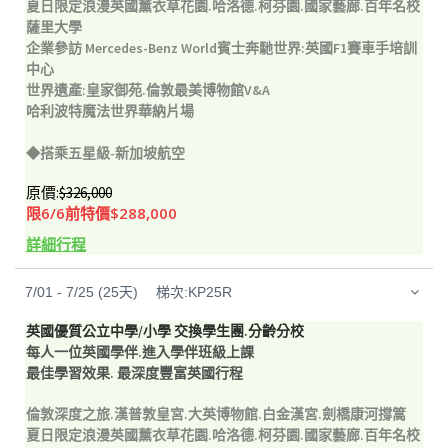
夏日限定浪漫英國薰衣草花園.哈洛德.柯芬園.國家藝廊.百年名校
薩里大學
企業參訪 Mercedes-Benz World賓士奔馳世界:英國F1賽車手培訓
中心
世界遺產:皇家御苑.倫敦最美博物館V&A
哈利波特魔法世界華納片場
◆搭乘五星級-新加坡航空
原價:
$326,000
限6/6前特價$288,000
詳細行程
7/01 - 7/25 (25天) 梯次:KP25R
英國優質公立中學/小學 交換學生團.分齡分校
每人一位英國學伴.進入學伴班級上課
最佳學習效果. 最深度豐富英國行程
倫敦深度之旅.漢普敦皇宮.大英博物館.白金漢宮.劍橋康河撐篙
夏日限定浪漫英國薰衣草花園.哈洛德.柯芬園.國家藝廊.百年名校