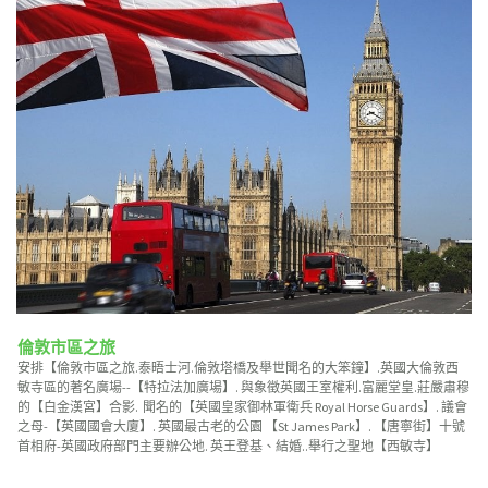
倫敦市區之旅
安排【倫敦市區之旅.泰晤士河.倫敦塔橋及舉世聞名的大笨鐘】.英國大倫敦西
敏寺區的著名廣場--【特拉法加廣場】. 與象徵英國王室權利.富麗堂皇.莊嚴肅穆
的【白金漢宮】合影. 聞名的【英國皇家御林軍衛兵 Royal Horse Guards】. 議會
之母-【英國國會大廈】. 英國最古老的公園 【St James Park】. 【唐寧街】十號
首相府-英國政府部門主要辦公地. 英王登基、結婚..舉行之聖地【西敏寺】