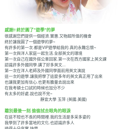
感謝!! 終於圓了"遊學"的夢
很感謝您們提供一個經濟.實惠.又物超所值的機會
終於讓我圓了一個遊學的夢~
有許多的第一次.都是VIP遊學給我的.真的永難忘懷~
第一次與洋人家庭一起生活.全部英文的環境
第一次自己在國外搭公車回家.第一次在西方國家上英文課
認識許多外國同學.講了好多英文...
第一次在洋人老師及外國同學面前用英文演說
這一次的遊學.讓我把學了這麼多年的英文真正用了出來
也讓我更加有信心.也更有膽量去說出來
在我考碩士口試的時候也加分不少
有太多的好處.說也說不完~
靜宜大學 玉萍 (英國.美國)
離別最後一刻.偷偷拭去眼角的眼淚
在這不短也不長的時間裡.我的生活是多采多姿的
我學到了許多當地的文化.也認識許多人
過得十分充實.快樂