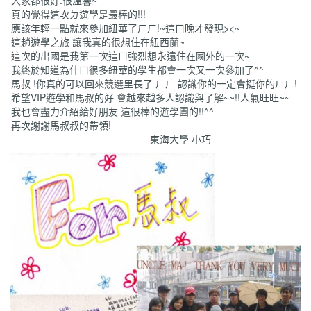
真的覺得這次ㄉ遊學是最棒的!!!
應該年輕一點就來參加紐華了ㄏㄏ!~這ㄇ晚才發現><~
這趟遊學之旅 讓我真的很想住在紐西蘭~
這次的出國是我第一次這ㄇ強烈想永遠住在國外的一次~
我終於知道為什ㄇ很多紐華的學生都會一次又一次參加了^^
馬叔 !你真的可以回來競選里長了 ㄏㄏ 認識你的一定會挺你的ㄏㄏ!
希望VIP遊學和馬叔的好 會越來越多人認識與了解~~!!人氣旺旺~~
我也會盡力介紹給好朋友 這很棒的遊學團的!!^^
再次謝謝馬叔叔的帶領!
東海大學 小巧