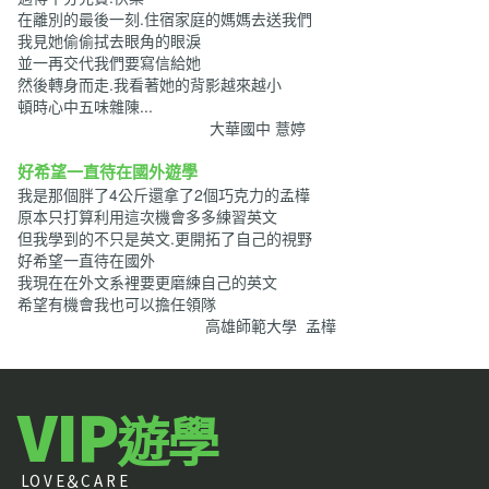
在離別的最後一刻.住宿家庭的媽媽去送我們
我見她偷偷拭去眼角的眼淚
並一再交代我們要寫信給她
然後轉身而走.我看著她的背影越來越小
頓時心中五味雜陳...
大華國中 薏婷
好希望一直待在國外遊學
我是那個胖了4公斤還拿了2個巧克力的孟樺
原本只打算利用這次機會多多練習英文
但我學到的不只是英文.更開拓了自己的視野
好希望一直待在國外
我現在在外文系裡要更磨練自己的英文
希望有機會我也可以擔任領隊
高雄師範大學 孟樺
VIP
遊學
LO V E＆C A R E