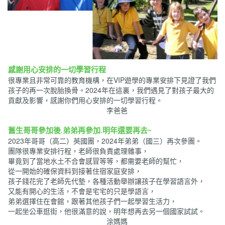
感謝用心安排的一切學習行程
很專業且非常可靠的教育機構，在VIP遊學的專業安排下見證了我們
孩子的再一次脫胎換骨。2024年在這裏，我們遇見了對孩子最大的
貢獻及影響，感謝你們用心安排的一切學習行程。
李爸爸
舊生哥哥參加後.弟弟再參加.明年還要再去~
2023年哥哥（高二）英國團，2024年弟弟（國三）再次參團。
團隊很專業安排行程，老師很負責處理雜事，
畢竟到了當地水土不合會感冒等等，都需要老師的幫忙，
從一開始的確保資料到接著住宿家庭安排，
孩子錢花完了老師先代墊，各種活動舉辦讓孩子在學習語言外，
又能有開心的生活，不會是宅宅的只是學語言，
弟弟選擇住在會館，跟著其他孩子們一起學習生活力，
一起坐公車逛街，他很滿意的說，明年想再去另一個國家試試。
涂媽媽