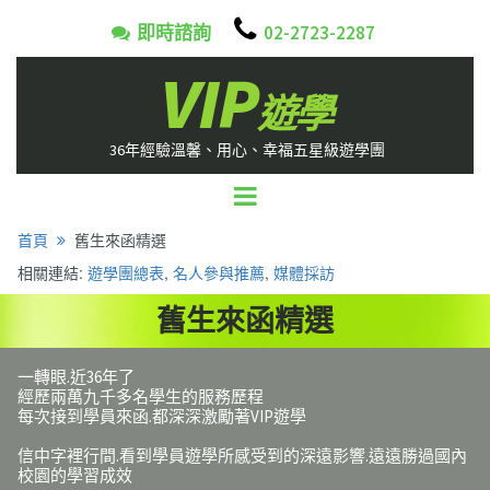

即時諮詢
02-2723-2287

VIP
遊學
36年經驗溫馨、用心、幸福五星級遊學團
首頁
舊生來函精選

相關連結:
遊學團總表
,
名人參與推薦
,
媒體採訪
舊生來函精選
一轉眼.近36年了
經歷兩萬九千多名學生的服務歷程
每次接到學員來函.都深深激勵著VIP遊學
信中字裡行間.看到學員遊學所感受到的深遠影響.遠遠勝過國內
校園的學習成效