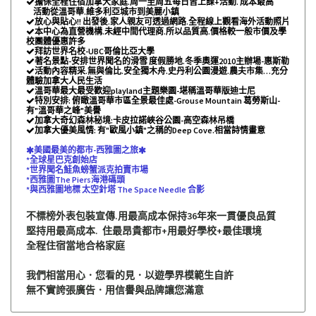
擔保全程住宿加拿大家庭.周一至周五每日皆上課+活動. 成本最高

活動從溫哥華.維多利亞城市到美麗小鎮
放心與貼心!! 出發後.家人親友可透過網路.全程線上觀看海外活動照片

本中心為直營機構.未經中間代理商.所以品質高.價格較一般市價及學

校團體優惠許多
拜訪世界名校-UBC哥倫比亞大學

著名景點-安排世界聞名的滑雪 度假勝地.冬季奧運2010主辦場-惠斯勒

活動內容精采.無與倫比.安全獨木舟.史丹利公園漫遊.農夫市集…充分

體驗加拿大人民生活
溫哥華最大最受歡迎playland主題樂園-堪稱溫哥華版迪士尼

特別安排: 俯瞰溫哥華市區全景最佳處-Grouse Mountain 葛勞斯山-

有"溫哥華之峰"美譽
加拿大奇幻森林秘境:卡皮拉諾峽谷公園-高空森林吊橋

加拿大優美風情: 有"歐風小鎮"之稱的Deep Cove.相當詩情畫意

美國最美的都市-西雅圖之旅


*全球星巴克創始店
*世界聞名鮭魚螃蟹派克拍賣市場
*西雅圖The Piers海港碼頭
*與西雅圖地標 太空針塔 The Space Needle 合影
不標榜外表包裝宣傳.用最高成本保持36年來一貫優良品質
堅持用最高成本. 住最昂貴都市+用最好學校+最佳環境
全程住宿當地合格家庭
我們相當用心．您看的見．以遊學界模範生自許
無不實誇張廣告．用信譽與品牌讓您滿意