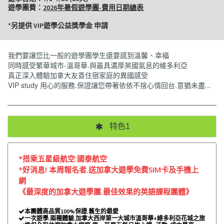
遊學團費：
2026年暑假遊學團-費用日期總表
*另提供 VIP遊學公益獎學金 申請
我們要讓您比一般的遊學團學生還要感到溫馨、幸福
同時感受繁華城市-溫哥華.與最具濃厚英國氣息的維多利亞
真正深入體驗加拿大友善住宿家庭的異國感受
VIP study 用心的服務.保證讓您帶著依依不捨心情回台.意猶未盡...
特色1
*搭乘五星級航空:國泰航空
*好消息! 本周報名者.送加拿大遊學免費SIM卡及手機上
網
《最深度的加拿大遊學團.最佳效果的英語課程團體》
本團體高品質100%保證.舊生的最愛

一次遊學.兩種體驗.加拿大西岸第一大城市溫哥華+維多利亞花城之旅
