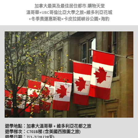
加拿大最美及最佳居住都市.購物天堂
溫哥華+UBC哥倫比亞大學之旅+維多利亞花城
+冬季奧運惠斯勒+卡皮拉諾峽谷公園+海豹
遊學地點：加拿大溫哥華 + 維多利亞花都之旅
遊學梯次：C701B梯 (含美國西雅圖之旅)
遊學日期：7/1-7/28 (28天)