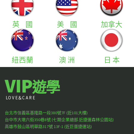
英 國
美 國
加拿大
紐西蘭
澳 洲
日 本
VIP
遊學
LO V E＆C A R E
台北市信義區基隆路一段380號7F (近101大樓)
台中市大墩六街350巷8號 (七期企業總部.近捷運森林公園站)
高雄市鼓山區明華路317號 13F-1 (近巨蛋捷運站)