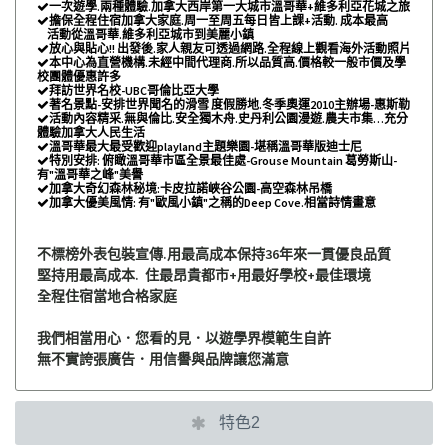
一次遊學.兩種體驗.加拿大西岸第一大城市溫哥華+維多利亞花城之旅

擔保全程住宿加拿大家庭.周一至周五每日皆上課+活動. 成本最高

活動從溫哥華.維多利亞城市到美麗小鎮
放心與貼心!! 出發後.家人親友可透過網路.全程線上觀看海外活動照片

本中心為直營機構.未經中間代理商.所以品質高.價格較一般市價及學

校團體優惠許多
拜訪世界名校-UBC哥倫比亞大學

著名景點-安排世界聞名的滑雪 度假勝地.冬季奧運2010主辦場-惠斯勒

活動內容精采.無與倫比.安全獨木舟.史丹利公園漫遊.農夫市集…充分

體驗加拿大人民生活
溫哥華最大最受歡迎playland主題樂園-堪稱溫哥華版迪士尼

特別安排: 俯瞰溫哥華市區全景最佳處-Grouse Mountain 葛勞斯山-

有"溫哥華之峰"美譽
加拿大奇幻森林秘境:卡皮拉諾峽谷公園-高空森林吊橋

加拿大優美風情: 有"歐風小鎮"之稱的Deep Cove.相當詩情畫意

不標榜外表包裝宣傳.用最高成本保持36年來一貫優良品質
堅持用最高成本. 住最昂貴都市+用最好學校+最佳環境
全程住宿當地合格家庭
我們相當用心．您看的見．以遊學界模範生自許
無不實誇張廣告．用信譽與品牌讓您滿意
特色2