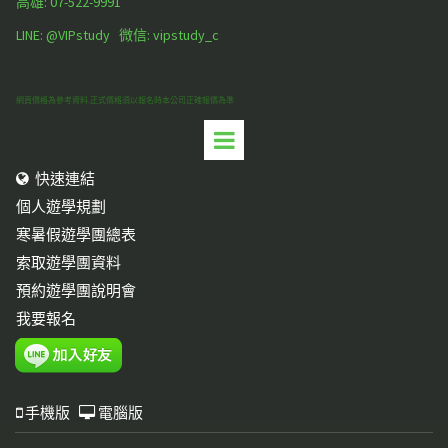
高雄:
07-522-9991
LINE: @VIPstudy 微信: vipstudy_c
網頁價格為參考資料.正式價格須以報名時本公司正確報價為準
快速連結

個人遊學規劃
寒暑假遊學團總表
索取遊學團資料
預約遊學團說明會
我要報名
手機版
電腦版

