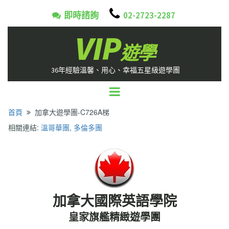

即時諮詢
02-2723-2287

VIP
遊學
36年經驗溫馨、用心、幸福五星級遊學團
首頁
加拿大遊學團-C726A梯

相關連結:
溫哥華團
,
多倫多團
加拿大國際英語學院
皇家旗艦精緻遊學團