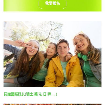
我要報名
認識國際好友(瑞士.德.法.日.韓…..)