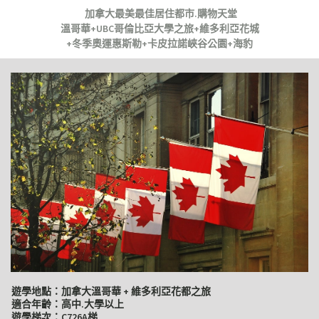
加拿大最美最佳居住都市.購物天堂
溫哥華+UBC哥倫比亞大學之旅+維多利亞花城
+冬季奧運惠斯勒+卡皮拉諾峽谷公園+海豹
遊學地點：加拿大溫哥華 + 維多利亞花都之旅
適合年齡：高中.大學以上
遊學梯次：C726A梯