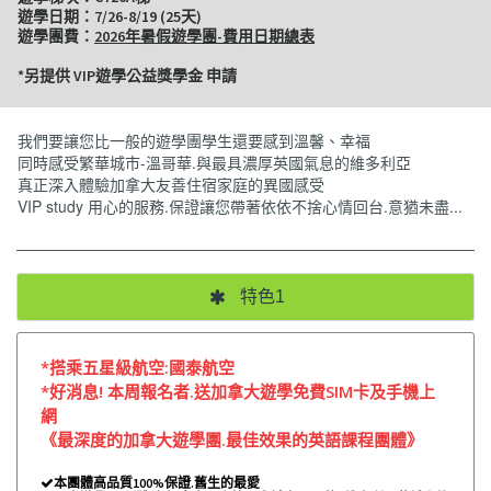
遊學日期：7/26-8/19 (25天)
遊學團費：
2026年暑假遊學團-費用日期總表
*另提供 VIP遊學公益獎學金 申請
我們要讓您比一般的遊學團學生還要感到溫馨、幸福
同時感受繁華城市-溫哥華.與最具濃厚英國氣息的維多利亞
真正深入體驗加拿大友善住宿家庭的異國感受
VIP study 用心的服務.保證讓您帶著依依不捨心情回台.意猶未盡...
特色1
*搭乘五星級航空:國泰航空
*好消息! 本周報名者.送加拿大遊學免費SIM卡及手機上
網
《最深度的加拿大遊學團.最佳效果的英語課程團體》
本團體高品質100%保證.舊生的最愛
