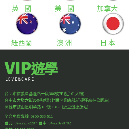
英 國
美 國
加拿大
紐西蘭
澳 洲
日 本
VIP
遊學
LO V E＆C A R E
台北市信義區基隆路一段380號7F (近101大樓)
台中市大墩六街350巷8號 (七期企業總部.近捷運森林公園站)
高雄市鼓山區明華路317號 13F-1 (近巨蛋捷運站)
全台免費專線: 0800-055-511
台北:
02-2723-2287
台中:
04-2707-0702