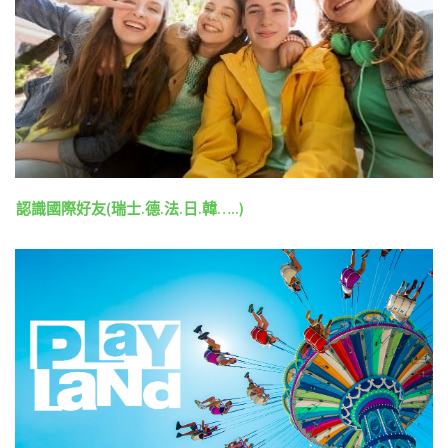
認識國際好友(瑞士.德.法.日.韓…..)