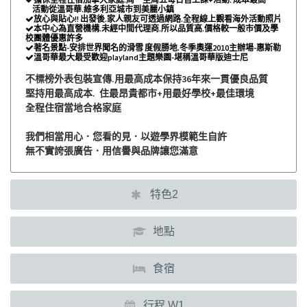
活動從溫哥華.維多利亞城市到美麗小鎮
放心與貼心!! 出發後.家人親友可透過網路.全程線上觀看海外活動照片

本中心為直營機構.未經中間代理商.所以品質高.價格較一般市價及學

校團體優惠許多
著名景點-安排世界聞名的滑雪 度假勝地.冬季奧運2010主辦場-惠斯勒

溫哥華最大最受歡迎playland主題樂園-堪稱溫哥華版迪士尼

不標榜外表包裝宣傳.用最高成本保持36年來一貫優良品質
堅持用最高成本. 住最昂貴都市+用最好學校+最佳環境
全程住宿當地合格家庭
我們相當用心．您看的見．以遊學界模範生自許
無不實誇張廣告．用信譽與品牌讓您滿意
特色2
地點
食宿
行程 W1