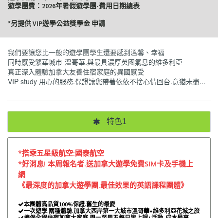
遊學團費：
2026年暑假遊學團-費用日期總表
*另提供 VIP遊學公益獎學金 申請
我們要讓您比一般的遊學團學生還要感到溫馨、幸福
同時感受繁華城市-溫哥華.與最具濃厚英國氣息的維多利亞
真正深入體驗加拿大友善住宿家庭的異國感受
VIP study 用心的服務.保證讓您帶著依依不捨心情回台.意猶未盡...
特色1
*搭乘五星級航空:國泰航空
*好消息! 本周報名者.送加拿大遊學免費SIM卡及手機上
網
《最深度的加拿大遊學團.最佳效果的英語課程團體》
本團體高品質100%保證.舊生的最愛

一次遊學.兩種體驗.加拿大西岸第一大城市溫哥華+維多利亞花城之旅

擔保全程住宿加拿大家庭.周一至周五每日皆上課+活動. 成本最高
