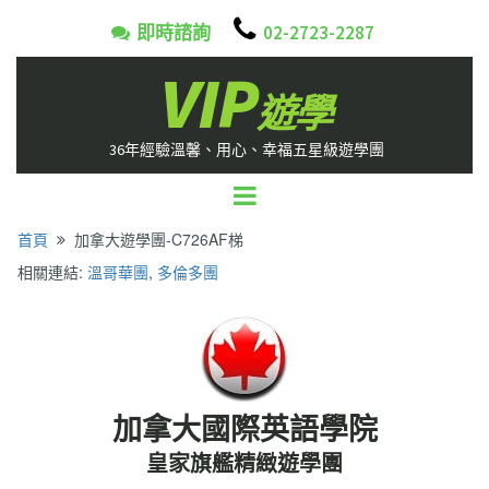

即時諮詢
02-2723-2287

VIP
遊學
36年經驗溫馨、用心、幸福五星級遊學團
首頁
加拿大遊學團-C726AF梯

相關連結:
溫哥華團
,
多倫多團
加拿大國際英語學院
皇家旗艦精緻遊學團