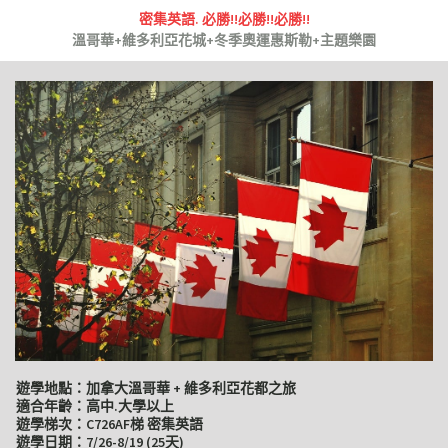
密集英語. 必勝!!必勝!!必勝!!
溫哥華+維多利亞花城+冬季奧運惠斯勒+主題樂園
遊學地點：加拿大溫哥華 + 維多利亞花都之旅
適合年齡：高中.大學以上
遊學梯次：C726AF梯 密集英語
遊學日期：7/26-8/19 (25天)