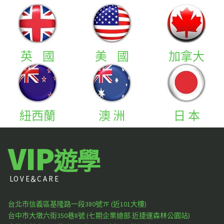
英 國
美 國
加拿大
紐西蘭
澳 洲
日 本
VIP
遊學
LO V E＆C A R E
台北市信義區基隆路一段380號7F (近101大樓)
台中市大墩六街350巷8號 (七期企業總部.近捷運森林公園站)