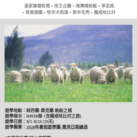
皇家橡樹牧場 + 帝王企鵝 + 海灣噴射艇 + 草泥馬
+ 奇異果園 + 牧羊犬表演 + 剪羊毛秀 + 魔戒哈比村
遊學地點：紐西蘭-奧克蘭.帆船之城
遊學梯次：N801B梯 (含魔戒哈比村之旅)
遊學日期：8/1-8/23 (23天)
遊學團費：
2026年暑假遊學團-費用日期總表