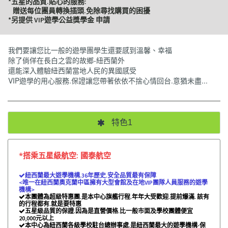
*五星的品質.貼心的服務:
贈送每位團員轉換插頭.免除尋找購買的困擾
*另提供 VIP遊學公益獎學金 申請
我們要讓您比一般的遊學團學生還要感到溫馨、幸福
除了倘佯在長白之雲的故鄉-紐西蘭外
還能深入體驗紐西蘭當地人民的異國感受
VIP遊學的用心服務.保證讓您帶著依依不捨心情回台.意猶未盡...
特色1
*搭乘五星級航空:
國泰航空
紐西蘭最大遊學機構.36年歷史.安全品質最有保障

<唯一在紐西蘭奧克蘭中區擁有大型會館及在地VIP團隊人員服務的遊學
機構>
本團體為超級特惠團.是本中心旗艦行程.年年大受歡迎.提前爆滿. 該有

的行程都有.就是要特惠
五星級品質的保證.因為是直營價格.比一般市面及學校團體便宜

20,000元以上
本中心為紐西蘭各級學校駐台總辦事處.是紐西蘭最大的遊學機構-保
