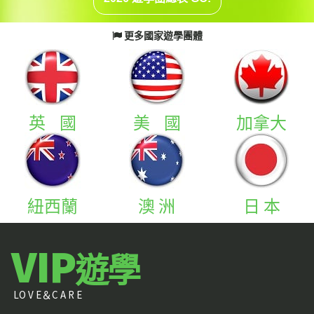
更多國家遊學團體

英 國
美 國
加拿大
紐西蘭
澳 洲
日 本
VIP
遊學
LO V E＆C A R E