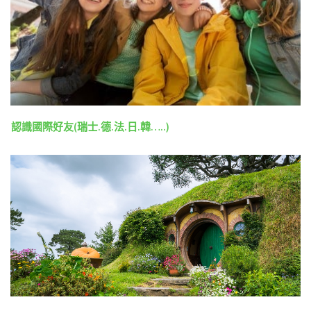
認識國際好友(瑞士.德.法.日.韓…..)