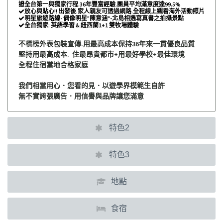
證全台第一與獨家行程.36年豐富經驗.團員平均滿意度達99.5%
放心與貼心!! 出發後.家人親友可透過網路.全程線上觀看海外活動照片

明星旅遊路線- 偶像明星"陳意涵"-北島相遇寫真書之拍攝景點

全台獨家: 英語學習 & 紐西蘭1+1 雙牧場體驗

不標榜外表包裝宣傳.用最高成本保持36年來一貫優良品質
堅持用最高成本. 住最昂貴都市+用最好學校+最佳環境
全程住宿當地合格家庭
我們相當用心．您看的見．以遊學界模範生自許
無不實誇張廣告．用信譽與品牌讓您滿意
特色2
特色3
地點
食宿