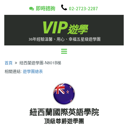

即時諮詢
02-2723-2287

VIP
遊學
36年經驗溫馨、用心、幸福五星級遊學團
首頁
紐西蘭遊學團-N801B梯

相關連結:
遊學團總表
紐西蘭國際英語學院
頂級尊爵遊學團