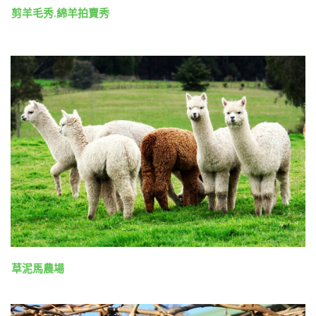
剪羊毛秀.綿羊拍賣秀
草泥馬農場