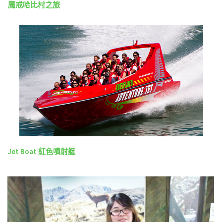
魔戒哈比村之旅
Jet Boat 紅色噴射艇