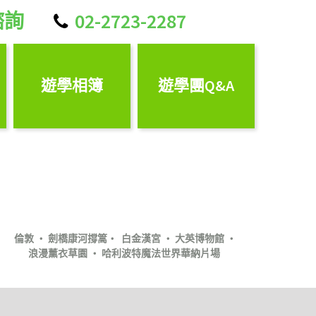
諮詢
02-2723-2287

遊學相簿
遊學團Q&A
倫敦 ‧ 劍橋康河撐篙‧ 白金漢宮 ‧ 大英博物館 ‧
浪漫薰衣草園 ‧ 哈利波特魔法世界華納片場