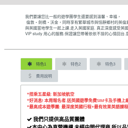
我們要讓您比一般的遊學團學生還要感到溫馨、幸福，
倫敦‧劍橋‧沃金，同時享有繁華城市與恬靜鄉村的英倫
與英國當地學生一起上課.走入英國家庭. 真正深度感受英
VIP study 用心的服務.保證讓您帶著依依不捨的心情回台.意
特色1
特色2
特色3
費用說明
*搭乘五星級:
新加坡航空
*好消息! 本周報名者.送英國遊學免費SIM卡及手機上
*最高成本遊學團: 最深度英國行程+最有效果英語課
我們只提供高品質團體

本中心為直營機構.未經中間代理商.所以
