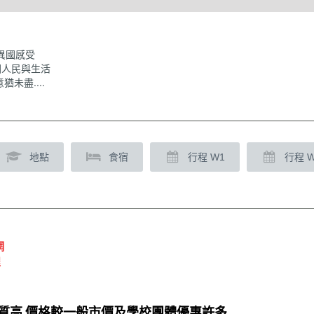
異國感受
國人民與生活
猶未盡....
地點
食宿
行程 W1
行程 
網
程
品質高.價格較一般市價及學校團體優惠許多