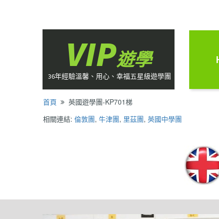
VIP
遊學
36年經驗溫馨、用心、幸福五星級遊學團
首頁
英國遊學團-KP701梯

相關連結:
倫敦團
,
牛津團
,
里茲團
,
英國中學團