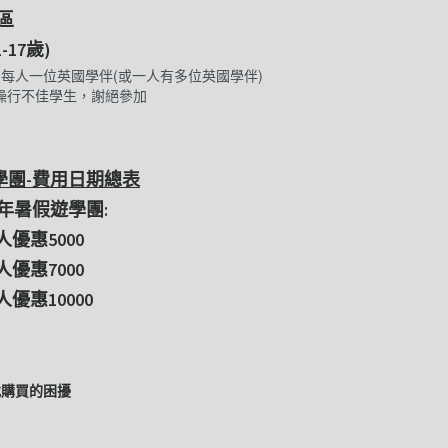
區
17歲)
.每人一位英國學伴(或一人有多位英國學伴)
操行不佳學生，謝絕參加
遊學團-費用日期總表
6年暑假遊學團:
惠5000
惠7000
10000
找購買的困擾