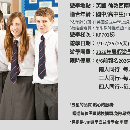
遊學地點：英國-倫敦西南
適合年齡：國中/高中生(11-
*依年齡分班.在英國公立中學上課
*為維護素質，須附教師推薦函。
遊學梯次：KP701梯
遊學日期：7/1-7/25 (25天)
遊學團費：
2026年暑假
限時優惠：6/6前報名202
兩人同行--每人優
三人同行--每人優
四人同行--每人優惠
*五星的品質.貼心的服務:
贈送每位團員轉換插頭.免除尋
*另提供 VIP遊學公益獎學金 申請