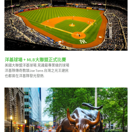
洋基球場 + MLB大聯盟正式比賽
美國大聯盟洋基球場.見識最專業級的球場
洋基隊傳奇教頭Joe Torre.台灣之光王建民
也都曾在洋基隊發光發熱.