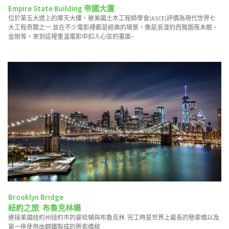
Empire State Building 帝國大廈
位於第五大道上的摩天大樓，被美國土木工程師學會(ASCE)評價為現代世界七
大工程奇蹟之一.並在不少電影裡都是經典的場景，像是浪漫的西雅圖夜未眠、
金剛等。來到這裡重溫電影中扣人心弦的畫面~
Brooklyn Bridge
紐約之旅: 布魯克林橋
連接美國紐約州紐約市的曼哈頓與布魯克林. 完工時是世界上最長的懸索橋以及
第一座使用由鋼鐵製成的懸索橋樑