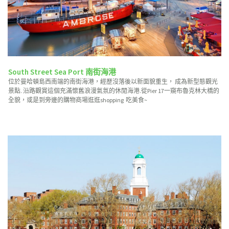
South Street Sea Port 南街海港
位於曼哈頓島西南端的南街海港，經歷沒落後以新面貌重生， 成為新型態觀光
景點. 沿路觀賞這個充滿懷舊浪漫氣氛的休閒海港.從Pier 17一窺布魯克林大橋的
全貌，或是到旁邊的購物商場逛逛shopping 吃美食~