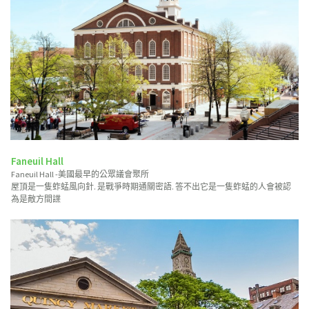
Faneuil Hall
Faneuil Hall -美國最早的公眾議會聚所
屋頂是一隻蚱蜢風向針. 是戰爭時期通關密語. 答不出它是一隻蚱蜢的人會被認
為是敵方間諜