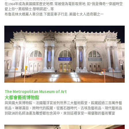
在1964年成為美國國家歷史地標. 常被做為電影取景地. 如"我是傳奇"."穿越時空
愛上你"."黑暗騎士:黎明昇起"...等
布魯克林大橋屬人車分道.下面是車子行走. 美國七大人造奇觀之一
The Metropolitan Museum of Art
大都會藝術博物館
與英國大英博物館、法國羅浮宮並列世界三大藝術殿堂，館藏超過三百萬件藝
術品。琳瑯滿目、跨時代的館藏，從舊石器時代、古埃及藝術品、現代藝術品
到歐洲的名師油畫及雕塑都包含其中，來到這裡享受一場優雅的藝術饗宴