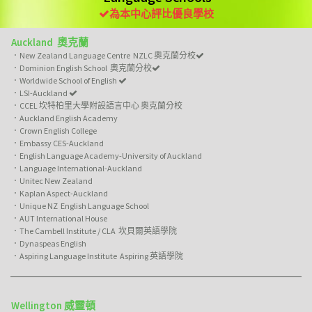
為本中心評比優良學校

Auckland 奧克蘭
．New Zealand Language Centre NZLC 奧克蘭分校

．Dominion English School 奧克蘭分校

．Worldwide School of English

．LSI-Auckland

．CCEL 坎特柏里大學附設語言中心 奧克蘭分校
．Auckland English Academy
．Crown English College
．Embassy CES-Auckland
．English Language Academy-University of Auckland
．Language International-Auckland
．Unitec New Zealand
．Kaplan Aspect-Auckland
．Unique NZ English Language School
．AUT International House
．The Cambell Institute / CLA 坎貝爾英語學院
．Dynaspeas English
．Aspiring Language Institute Aspiring 英語學院
Wellington 威靈頓