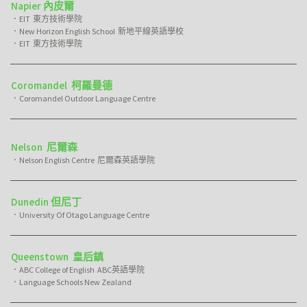
Napier 內皮爾
．EIT 東方技術學院
．New Horizon English School 新地平線英語學校
．EIT 東方技術學院
Coromandel 柯羅曼德
．Coromandel Outdoor Language Centre
Nelson 尼爾森
．Nelson English Centre 尼爾森英語學院
Dunedin 但尼丁
．University Of Otago Language Centre
Queenstown 皇后鎮
．ABC College of English ABC英語學院
．Language Schools New Zealand