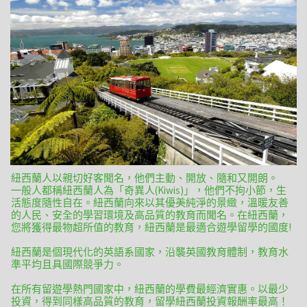
紐西蘭人以親切好客聞名，他們主動、開放、隨和又開朗。
一般人都稱紐西蘭人為「奇異人(Kiwis)」，他們不拘小節，生
活態度隨性自在。紐西蘭向來以其優美純淨的景緻，溫暖友善
的人民、安全的學習環境及高品質的教育而聞名。在紐西蘭，
您將獲得最物超所值的教育，紐西蘭是最適合遊學留學的國度!
紐西蘭是個現代化的英語系國家，沿襲英國教育體制，教育水
準平均且具國際競爭力。
在所有留遊學熱門國家中，紐西蘭的學費最經濟實惠。以最少
投資，得到同樣高品質的教育，留學紐西蘭投資報酬率最高！