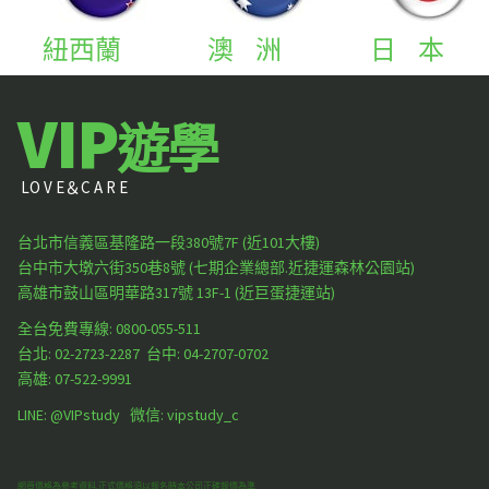
紐西蘭
澳 洲
日 本
VIP
遊學
LO V E＆C A R E
台北市信義區基隆路一段380號7F (近101大樓)
台中市大墩六街350巷8號 (七期企業總部.近捷運森林公園站)
高雄市鼓山區明華路317號 13F-1 (近巨蛋捷運站)
全台免費專線: 0800-055-511
台北:
02-2723-2287
台中:
04-2707-0702
高雄:
07-522-9991
LINE: @VIPstudy 微信: vipstudy_c
網頁價格為參考資料.正式價格須以報名時本公司正確報價為準