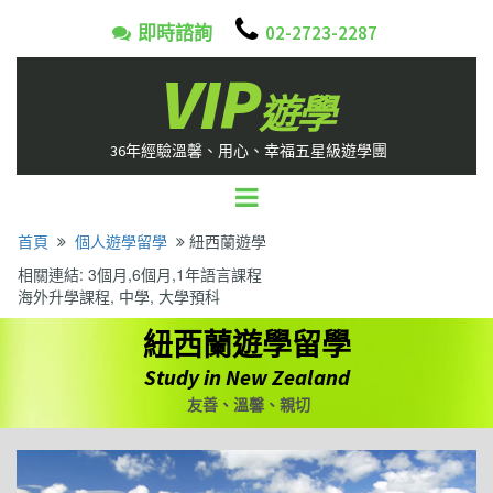

即時諮詢
02-2723-2287

VIP
遊學
36年經驗溫馨、用心、幸福五星級遊學團
首頁
個人遊學留學
​​​​​​​
紐西蘭遊學


相關連結: 3個月,6個月,1年語言課程
海外升學課程, 中學, 大學預科
紐西蘭遊學留學
Study in New Zealand
友善、溫馨、親切